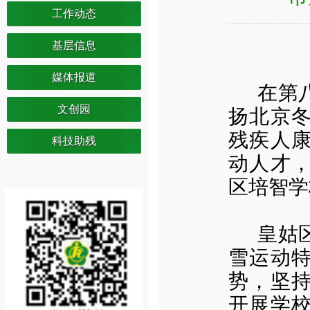
工作动态
基层信息
媒体报道
在第
文创园
扬北京
残疾人
科技助残
动人才
区培智学
皇姑
雪运动
势，坚
开展学