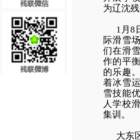
为辽沈残
1月
际滑雪
们在滑
作的平
的乐趣
着冰雪
雪技能
人学校
集训。
大东