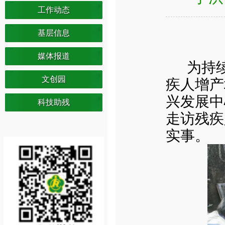
工作动态
基层信息
媒体报道
为持
文创园
疾人增产
兴发展中
科技助残
走访残疾
实事。