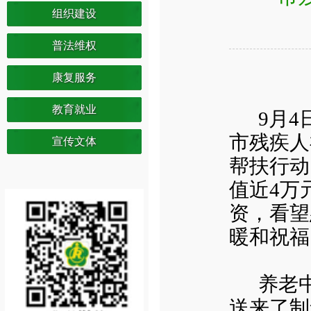
组织建设
普法维权
康复服务
教育就业
9月
市残疾人
宣传文体
帮扶行动
值近4万
资，看望
暖和祝福
养老
送来了制