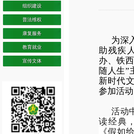
组织建设
普法维权
康复服务
为深
教育就业
助残疾人
办、铁西
宣传文体
随人生”
新时代文
参加活动
活动
读经典
《假如