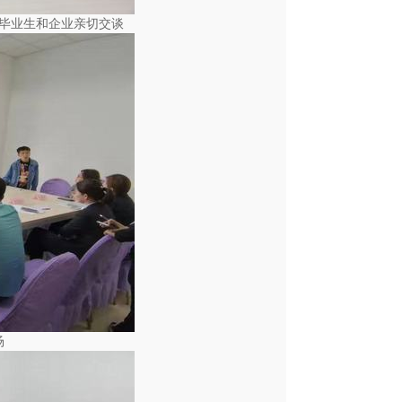
毕业生和企业亲切交谈
场