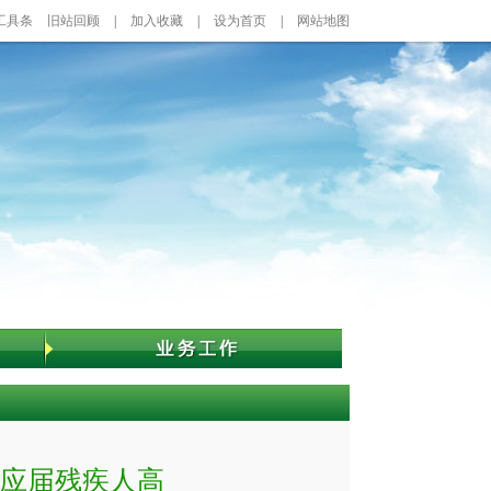
工具条
旧站回顾
|
加入收藏
|
设为首页
|
网站地图
年应届残疾人高