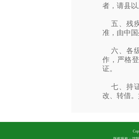
者，请县以
五、残
准，由中国
六、各
作，严格
证。
七、持
改、转借。
Cop
版权所有：沈阳