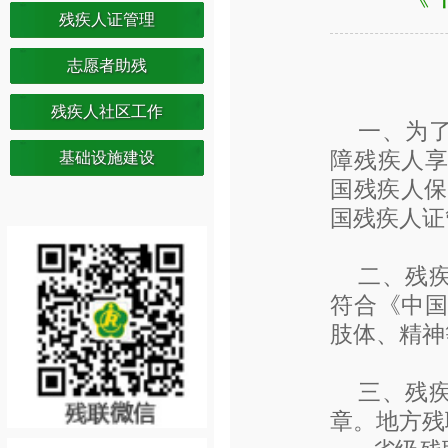
残疾人证管理
志愿者助残
残疾人社区工作
一、为
障残疾人
基础设施建设
国残疾人保
国残疾人证
二、残
符合《中
肢体、精神
三、残
章。地方残