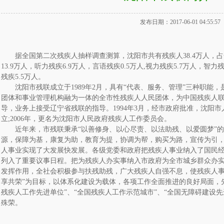
发布日期：2017-06-01 04:55:57
据全国第二次残疾人抽样调查测算，沈阳市共有残疾人38.4万人，占
13.9万人，听力残疾6.9万人，言语残疾0.5万人,视力残疾5.7万人，智力
残疾5.5万人。
沈阳市残联成立于1989年2月，具有“代表、服务、管理”三种职能
团体和事业管理机构融为一体的全市性残疾人人民团体，为中国残疾人
导，业务上接受辽宁省残联的指导。1994年3月，经市政府批准，沈阳
立;2006年，更名为沈阳市人民政府残疾人工作委员会。
近年来，市残联秉承“以善修身、以心尽责、以法助残、以爱圆梦”的
源，保障为基，康复为助，教育为提，协调为帮，购买为路，宣传为引，
人事业实现了大发展快发展。各级党委和政府把残疾人事业纳入了国民
列入了重要议事日程。把为残疾人办实事纳入市政府为全市城乡群众办
发挥作用，全社会积极参与扶残助残，广大残疾人自强不息，使残疾人事
享共荣”为目标，以体系化建设为载体，各项工作全面推进的良好局面，先
残疾人工作先进单位”、“全国残疾人工作示范城市”、“全国无障碍建设先
殊荣。